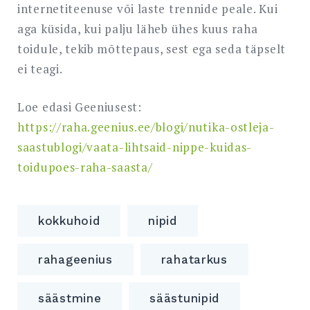
internetiteenuse või laste trennide peale. Kui
aga küsida, kui palju läheb ühes kuus raha
toidule, tekib mõttepaus, sest ega seda täpselt
ei teagi.
Loe edasi Geeniusest:
https://raha.geenius.ee/blogi/nutika-ostleja-
saastublogi/vaata-lihtsaid-nippe-kuidas-
toidupoes-raha-saasta/
kokkuhoid
nipid
rahageenius
rahatarkus
säästmine
säästunipid