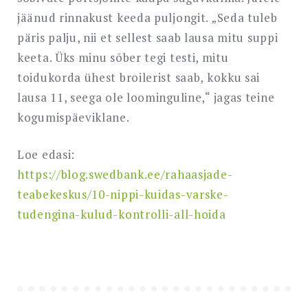
jäänud rinnakust keeda puljongit. „Seda tuleb
päris palju, nii et sellest saab lausa mitu suppi
keeta. Üks minu sõber tegi testi, mitu
toidukorda ühest broilerist saab, kokku sai
lausa 11, seega ole loominguline,“ jagas teine
kogumispäeviklane.
Loe edasi:
https://blog.swedbank.ee/rahaasjade-
teabekeskus/10-nippi-kuidas-varske-
tudengina-kulud-kontrolli-all-hoida