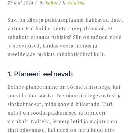
27 mai 2024
by
kullar
in
Uudised
Suvi on käes ja puhkuseplaanid hakkavad ilmet
võtma. Ent kuidas veeta suvepuhkus nii, et
rahakott ei saaks tühjaks? Siin on mõned nipid
ja soovitused, kuidas veeta mõnus ja
meeldejääv puhkus rahakotisõbralikult.
1. Planeeri eelnevalt
Eelnev planeerimine on võtmetähtsusega, kui
soovid raha säästa. Tee nimekiri tegevustest ja
sihtkohtadest, mida soovid külastada. Uuri,
millal on sooduspakkumised ja broneeri
varakult. Näiteks, lennupiletid ja majutus on
tihti odavamad, kui need on mitu kuud ette