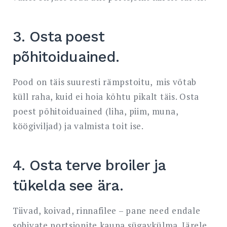
3. Osta poest
põhitoiduained.
Pood on täis suuresti rämpstoitu,
mis võtab
küll raha, kuid ei hoia kõhtu pikalt täis. Osta
poest põhitoiduained (liha, piim, muna,
köögiviljad) ja valmista toit ise.
4. Osta terve broiler ja
tükelda see ära.
Tiivad, koivad, rinnafilee – pane need endale
sobivate portsjonite kaupa sügavkülma. Järele