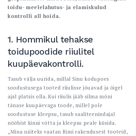
toidu- meelelahutus- ja elamiskulud
kontrolli all hoida.
1. Hommikul tehakse
toidupoodide riiulitel
kuupäevakontrolli.
Tasub välja uurida, millal Sinu kodupoes
soodustusega tooted riiulisse jõuavad ja õigel
ajal platsis olla. Kui riiulis jääb silma mõni
tänase kuupäevaga toode, millel pole
soodustuse kleepsu, tasub saaliteenindajal
nööbist kinni võtta ja kleepsu peale küsida.
„Mina näiteks vaatan Rimi rakendusest tooteid,