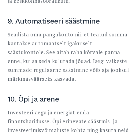
ja keskkonnasõbralikum.
9. Automatiseeri säästmine
Seadista oma pangakonto nii, et teatud summa
kantakse automaatselt igakuiselt
säästukontole. See aitab raha kõrvale panna
enne, kui sa seda kulutada jõuad. Isegi väikeste
summade regulaarne säästmine võib aja jooksul
märkimisväärseks kasvada.
10. Õpi ja arene
Investeeri aega ja energiat enda
finantsharidusse. Õpi erinevate säästmis- ja
investeerimisvõimaluste kohta ning kasuta neid