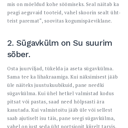
mis on mõeldud kohe söömiseks. Seal näitab ka
peagi aeguvaid tooteid, vahel skoorin sealt üht-
teist paremat“, soovitas kogumispäeviklane.
2. Sügavkülm on Su suurim
sõber.
Osta juurviljad, tükelda ja aseta sügavkülma.
Sama tee ka lihakraamiga. Kui näksimisest jääb
üle näiteks juustukuubikuid, pane needki
sügavkülma. Kui ühel hetkel valmistad kodus
pitsat või pastas, saad need hõlpsasti ära
kasutada. Kui valmistoitu jääb üle või sellest
saab ajutiselt isu täis, pane seegi sügavkülma,
vahel on just seda üht portsjonit kiirelt tarvis.