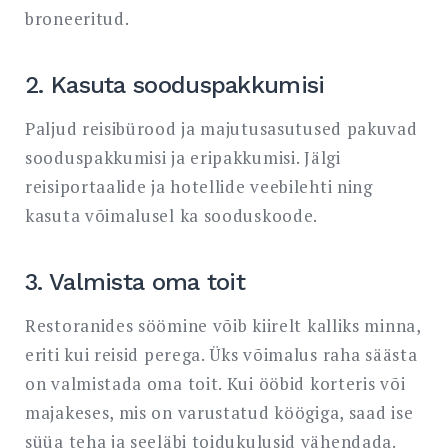
broneeritud.
2. Kasuta sooduspakkumisi
Paljud reisibürood ja majutusasutused pakuvad
sooduspakkumisi ja eripakkumisi. Jälgi
reisiportaalide ja hotellide veebilehti ning
kasuta võimalusel ka sooduskoode.
3. Valmista oma toit
Restoranides söömine võib kiirelt kalliks minna,
eriti kui reisid perega. Üks võimalus raha säästa
on valmistada oma toit. Kui ööbid korteris või
majakeses, mis on varustatud köögiga, saad ise
süüa teha ja seeläbi toidukulusid vähendada.