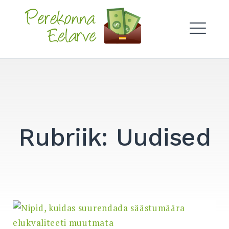
Skip
to
Perekonna Eelarve
content
ME
Rubriik:
Uudised
Search
for:
SEARCH