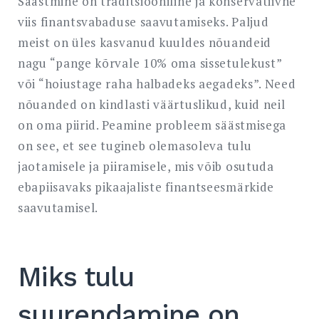
Säästmine on traditsiooniline ja konservatiivne
viis finantsvabaduse saavutamiseks. Paljud
meist on üles kasvanud kuuldes nõuandeid
nagu “pange kõrvale 10% oma sissetulekust”
või “hoiustage raha halbadeks aegadeks”. Need
nõuanded on kindlasti väärtuslikud, kuid neil
on oma piirid. Peamine probleem säästmisega
on see, et see tugineb olemasoleva tulu
jaotamisele ja piiramisele, mis võib osutuda
ebapiisavaks pikaajaliste finantseesmärkide
saavutamisel.
Miks tulu
suurendamine on