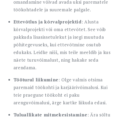
omandamine võivad avada uksi parematele
töökohtadele ja suuremale palgale.
Ettevõtlus ja kõrvalprojektid
: Alusta
kõrvalprojekti või oma ettevõtet. See võib
pakkuda lisasissetulekut ja isegi muutuda
põhitegevuseks, kui ettevõtmine osutub
edukaks. Leidke nišš, mis teile meeldib ja kus
näete turuvõimalust, ning hakake seda
arendama.
Tööturul liikumine
: Olge valmis otsima
paremaid töökohti ja karjäärivõimalusi. Kui
teie praegune töökoht ei paku
arenguvõimalusi, ärge kartke liikuda edasi.
Tuluallikate mitmekesistamine
: Ära sõltu