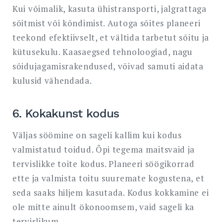
Kui võimalik, kasuta ühistransporti, jalgrattaga
sõitmist või kõndimist. Autoga sõites planeeri
teekond efektiivselt, et vältida tarbetut sõitu ja
kütusekulu. Kaasaegsed tehnoloogiad, nagu
sõidujagamisrakendused, võivad samuti aidata
kulusid vähendada.
6. Kokakunst kodus
Väljas söömine on sageli kallim kui kodus
valmistatud toidud. Õpi tegema maitsvaid ja
tervislikke toite kodus. Planeeri söögikorrad
ette ja valmista toitu suuremate kogustena, et
seda saaks hiljem kasutada. Kodus kokkamine ei
ole mitte ainult ökonoomsem, vaid sageli ka
tervislikum.