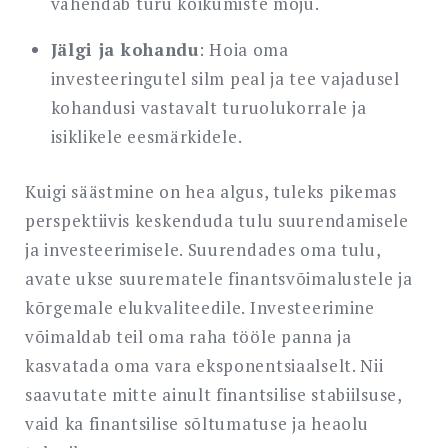
vähendab turu kõikumiste mõju.
Jälgi ja kohandu
: Hoia oma
investeeringutel silm peal ja tee vajadusel
kohandusi vastavalt turuolukorrale ja
isiklikele eesmärkidele.
Kuigi säästmine on hea algus, tuleks pikemas
perspektiivis keskenduda tulu suurendamisele
ja investeerimisele. Suurendades oma tulu,
avate ukse suurematele finantsvõimalustele ja
kõrgemale elukvaliteedile. Investeerimine
võimaldab teil oma raha tööle panna ja
kasvatada oma vara eksponentsiaalselt. Nii
saavutate mitte ainult finantsilise stabiilsuse,
vaid ka finantsilise sõltumatuse ja heaolu