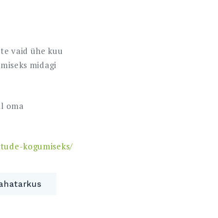
ste vaid ühe kuu
nemiseks midagi
ul oma
astude-kogumiseks/
ahatarkus