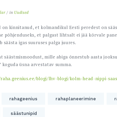
lar
in
Uudised
 on kinnitanud, et kolmandikul Eesti peredest on sää
se põhjenduseks, et palgast lihtsalt ei jää kõrvale pa
ab säästa igas suuruses palga juures.
t säästmismoodust, mille abiga õnnestub aasta jooks
” koguda üsna arvestatav summa.
/raha.geenius.ee/blogi/lhv-blogi/kolm-head-nippi-sa
rahageenius
rahaplaneerimine
r
säästunipid