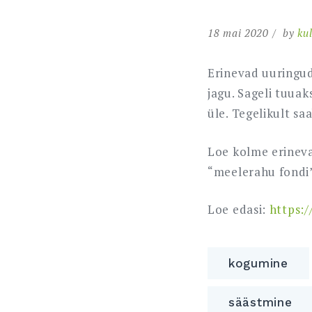
18 mai 2020
by
kul
Erinevad uuringud
jagu. Sageli tuuak
üle. Tegelikult sa
Loe kolme erineva
“meelerahu fondi
Loe edasi:
https:/
kogumine
säästmine