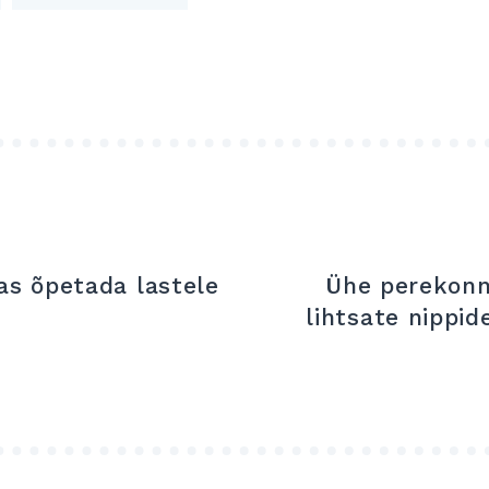
das õpetada lastele
Ühe perekonn
lihtsate nippid