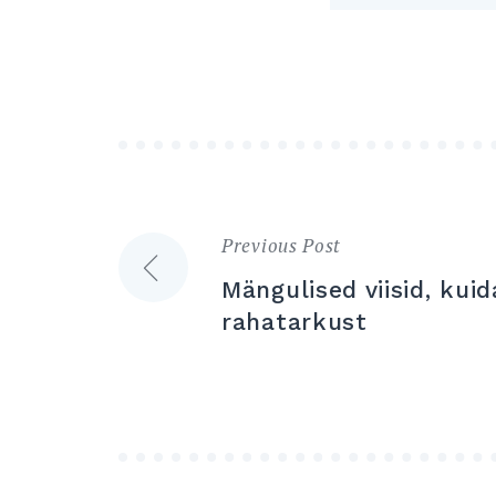
Previous Post
Navigeerimine
Mängulised viisid, kui
rahatarkust