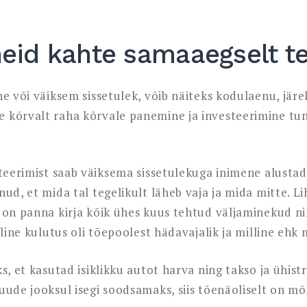
neid kahte samaaegselt 
ne või väiksem sissetulek, võib näiteks kodulaenu, jär
 kõrvalt raha kõrvale panemine ja investeerimine tu
teerimist saab väiksema sissetulekuga inimene alustada 
nud, et mida tal tegelikult läheb vaja ja mida mitte. 
 on panna kirja kõik ühes kuus tehtud väljaminekud n
lline kulutus oli tõepoolest hädavajalik ja milline ehk 
s, et kasutad isiklikku autot harva ning takso ja ühis
ude jooksul isegi soodsamaks, siis tõenäoliselt on mõ