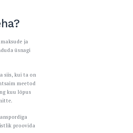
teha?
elmaksude ja
nduda üsnagi
siis, kui ta on
Lihtsaim meetod
ing kuu lõpus
mitte.
transpordiga
istlik proovida