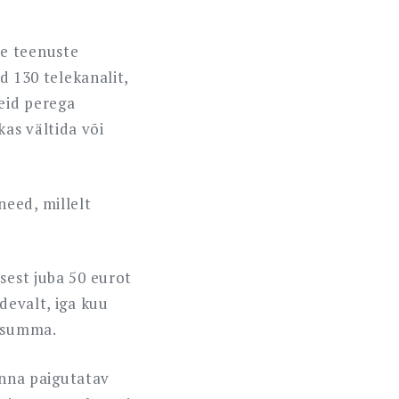
te teenuste
id 130 telekanalit,
neid perega
as vältida või
eed, millelt
sest juba 50 eurot
devalt, iga kuu
s summa.
sinna paigutatav