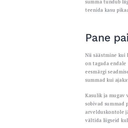
summa tundub liig
teenida kasu pikaa
Pane pa
Nii säästmine kui 
on tagada endale 
eesmärgi seadmises
summad kui ajakav
Kasulik ja mugav 
sobivad summad põ
arvelduskontole j
vältida liigseid ku