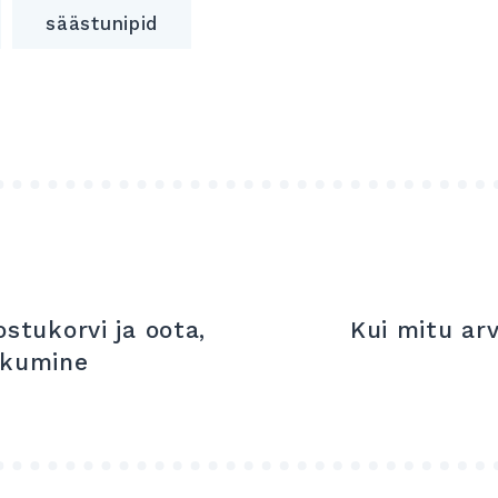
säästunipid
ostukorvi ja oota,
Kui mitu ar
kkumine