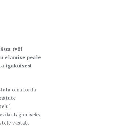
ästa (või
ju elamise peale
ta igakuisest
astata omakorda
amatute
aelul
eviku tagamiseks,
stele vastab.