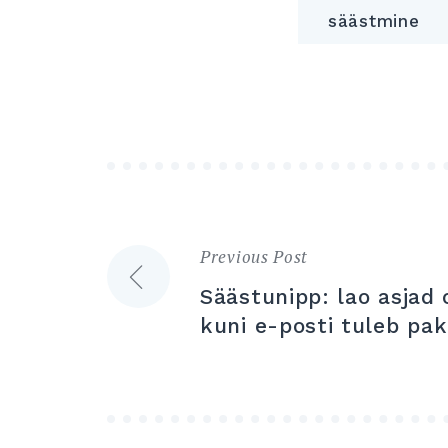
säästmine
Previous Post
Navigeerimine
Säästunipp: lao asjad 
kuni e-posti tuleb pa