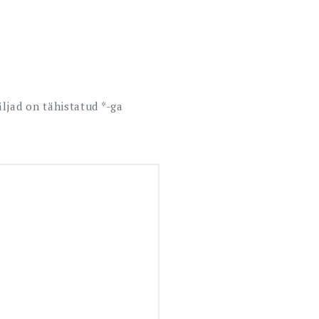
ljad on tähistatud
*
-ga