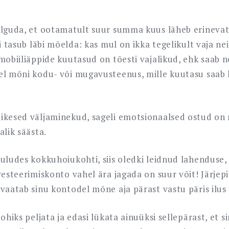
elguda, et ootamatult suur summa kuus läheb erineva
gi tasub läbi mõelda: kas mul on ikka tegelikult vaja ne
mobiiliäppide kuutasud on tõesti vajalikud, ehk saab 
el mõni kodu- või mugavusteenus, mille kuutasu saab k
ikesed väljaminekud, sageli emotsionaalsed ostud on n
alik säästa.
uludes kokkuhoiukohti, siis oledki leidnud lahenduse, 
vesteerimiskonto vahel ära jagada on suur võit! Järjepi
 vaatab sinu kontodel mõne aja pärast vastu päris ilu
tohiks peljata ja edasi lükata ainuüksi sellepärast, et 