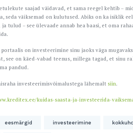
etulekute saajad väidavad, et sama reegel kehtib – m
, seda väiksemad on kulutused. Abiks on ka isiklik ee
 ja tulud – see ülevaade annab hea baasi, et oma rahaa
ida.
 portaalis on investeerimine sinu jaoks väga mugavaks
t, see on käed-vabad teenus, millega tagad, et sinu ra
ama pandud.
hisraha investeerimisvõimalustega lähemalt
siin
.
ww.kreditex.ee/kuidas-saasta-ja-investeerida-vaiksem
eesmärgid
investeerimine
kokkuho