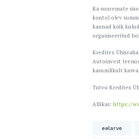
Ka suuremate siss
kontol olev summa
kannad kõik kulud
organiseeritud ho
Kreditex Ühisraha
Autoinvest teenus
kasumlikult kasv
Tutvu Kreditex Ü
Allikas:
https://w
eelarve