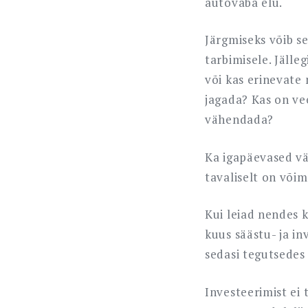
autovaba elu.
Järgmiseks võib s
tarbimisele. Jälle
või kas erinevate 
jagada? Kas on ve
vähendada?
Ka igapäevased vä
tavaliselt on võim
Kui leiad nendes k
kuus säästu- ja in
sedasi tegutsedes
Investeerimist ei 