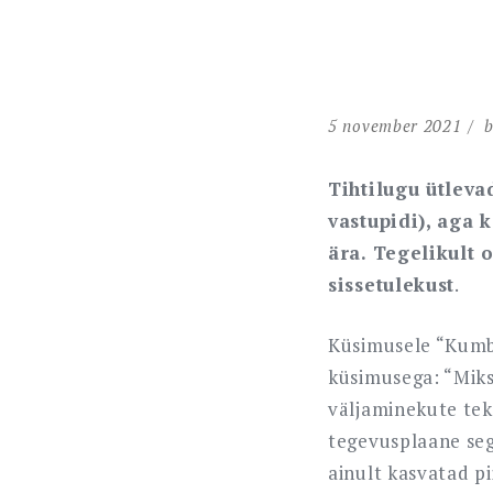
5 november 2021
Tihtilugu ütleva
vastupidi), aga 
ära. Tegelikult 
sissetulekust
.
Küsimusele “Kumb
küsimusega: “Mik
väljaminekute tek
tegevusplaane seg
ainult kasvatad pi