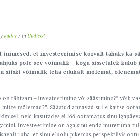
by
kullar
in
Uudised
d inimesed, et investeerimise kõrvalt tahaks ka sä
kahjuks pole see võimalik – kogu sissetulek kulub 
on siiski võimalik teha edukalt mõlemat, olenema
 on tähtsam – investeerimine või säästmine?” võib v
s mitte mõlemad?”. Säästud annavad sulle kaitse oot
kimisel, neid kasutades ei löö ootamatus sinu igapäev
amini. Investeerimine on aga sinu enda muretuma tul
isavalt raha, et sinu eluolu pikemas perspektiivis ootu