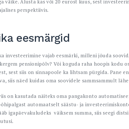
a väike. Alusta kas või 20 eurost kuus, sest investeer
jalises perspektiivis.
ika eesmärgid
ka investeerimine vajab eesmärki, milleni jõuda soovid
kergem pensionipõlv? Või koguda raha hoopis kodu os
t, sest siis on sinnapoole ka lihtsam pürgida. Pane en
a, siis näed kuidas oma soovidele sammsammult lähem
viis on kasutada näiteks oma pangakonto automatisee
hipalgast automaatselt säästu- ja investeerimiskonto
ääb igapäevakuludeks väiksem summa, siis seegi distsip
lutusi.