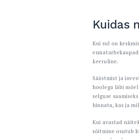
Kuidas 
Kui sul on keskmi
esmatarbekaupade
keeruline.
Säästmist ja inves
hoolega läbi mõel
selguse saamiseks
hinnata, kas ja mi
Kui avastad näitek
sõitmine osutub ku