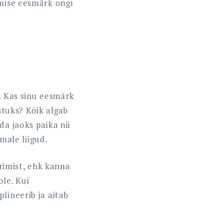
imise eesmärk ongi
. Kas sinu eesmärk
tuks? Kõik algab
da jaoks paika nii
ale liigud.
rimist, ehk kanna
le. Kui
lineerib ja aitab