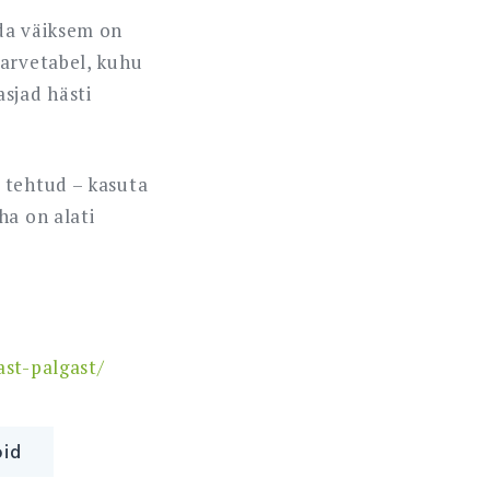
ida väiksem on
larvetabel, kuhu
sjad hästi
 tehtud – kasuta
ha on alati
ast-palgast/
id