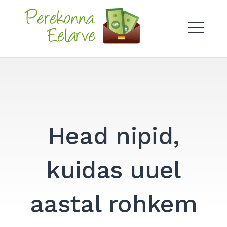
Skip
to
Perekonna Eelarve
content
ME
Head nipid,
kuidas uuel
aastal rohkem
Search
for:
SEARCH