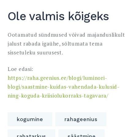
Ole valmis kõigeks
Ootamatud sündmused võivad majanduslikult
jalust rabada igaühe, sõltumata tema
sissetuleku suurusest.
Loe edasi:
https://raha.geenius.ee/blogi/luminori-
blogi/saastmine-kuidas-vahendada-kulusid-
ning-koguda-kriisiolukorraks-tagavara/
kogumine
rahageenius
rahatarkus
säästmine