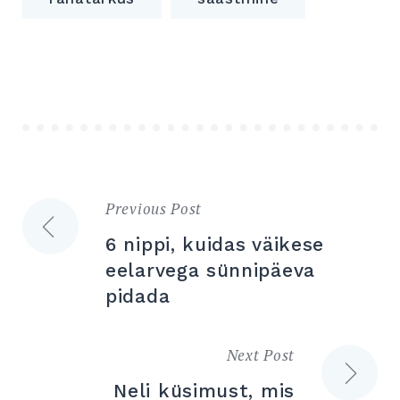
Previous Post
Navigeerimine
6 nippi, kuidas väikese
eelarvega sünnipäeva
pidada
Next Post
Neli küsimust, mis