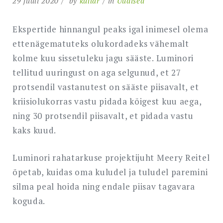
29 juuli 2020
by
kullar
in
Uudised
Ekspertide hinnangul peaks igal inimesel olema
ettenägematuteks olukordadeks vähemalt
kolme kuu sissetuleku jagu sääste. Luminori
tellitud uuringust on aga selgunud, et 27
protsendil vastanutest on sääste piisavalt, et
kriisiolukorras vastu pidada kõigest kuu aega,
ning 30 protsendil piisavalt, et pidada vastu
kaks kuud.
Luminori rahatarkuse projektijuht Meery Reitel
õpetab, kuidas oma kuludel ja tuludel paremini
silma peal hoida ning endale piisav tagavara
koguda.