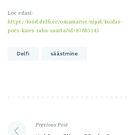
Loe edasi:
https://lood.delfi.ee/omamaitse/nipid/kuidas-
poes-kaies-raha-saasta?id=87885145
Delfi
säästmine
Previous Post
Navigeerimine