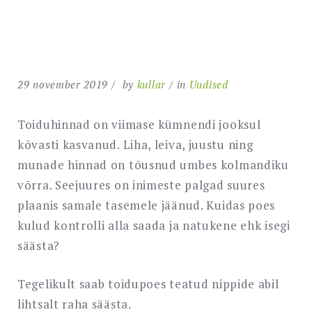
29 november 2019
by
kullar
in
Uudised
Toiduhinnad on viimase kümnendi jooksul
kõvasti kasvanud. Liha, leiva, juustu ning
munade hinnad on tõusnud umbes kolmandiku
võrra. Seejuures on inimeste palgad suures
plaanis samale tasemele jäänud. Kuidas poes
kulud kontrolli alla saada ja natukene ehk isegi
säästa?
Tegelikult saab toidupoes teatud nippide abil
lihtsalt raha säästa.