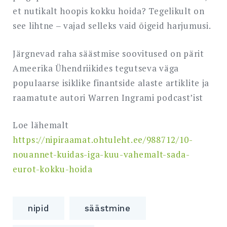
et nutikalt hoopis kokku hoida? Tegelikult on
see lihtne ‒ vajad selleks vaid õigeid harjumusi.
Järgnevad raha säästmise soovitused on pärit
Ameerika Ühendriikides tegutseva väga
populaarse isiklike finantside alaste artiklite ja
raamatute autori Warren Ingrami podcast’ist
Loe lähemalt
https://nipiraamat.ohtuleht.ee/988712/10-
nouannet-kuidas-iga-kuu-vahemalt-sada-
eurot-kokku-hoida
nipid
säästmine