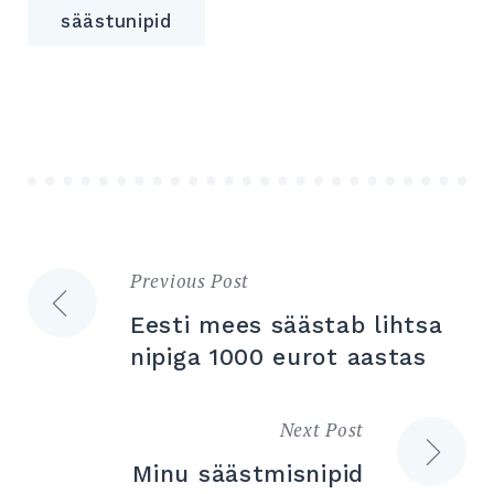
säästunipid
Previous Post
Navigeerimine
Eesti mees säästab lihtsa
nipiga 1000 eurot aastas
Next Post
Minu säästmisnipid