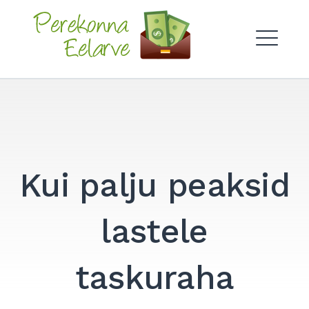
Skip
to
Perekonna Eelarve
content
ME
Kui palju peaksid
lastele
taskuraha
Search
for:
SEARCH