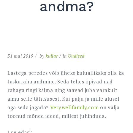
andma?
31 mai 2019
by
kullar
in
Uudised
Lastega peredes võib üheks kuluallikaks olla ka
taskuraha andmine. Seda tehes õpivad nad
rahaga ringi käima ning saavad juba varakult
aimu selle tähtsusest. Kui palju ja mille alusel
aga seda jagada?
Verywellfamily.com
on välja
toonud mõned ideed, millest juhinduda.
Loe edasi: