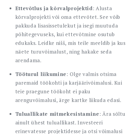
Ettevõtlus ja kõrvalprojektid
: Alusta
kõrvalprojekti või oma ettevõtet. See võib
pakkuda lisasissetulekut ja isegi muutuda
põhitegevuseks, kui ettevõtmine osutub
edukaks. Leidke nišš, mis teile meeldib ja kus
näete turuvõimalust, ning hakake seda
arendama.
Tööturul liikumine
: Olge valmis otsima
paremaid töökohti ja karjäärivõimalusi. Kui
teie praegune töökoht ei paku
arenguvõimalusi, ärge kartke liikuda edasi.
Tuluallikate mitmekesistamine
: Ära sõltu
ainult ühest tuluallikast. Investeeri
erinevatesse projektidesse ja otsi võimalusi