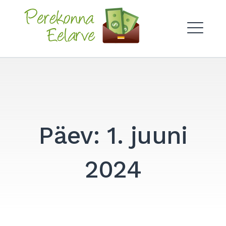
Skip
to
Perekonna Eelarve
content
ME
Päev:
1. juuni
2024
Search
for:
SEARCH