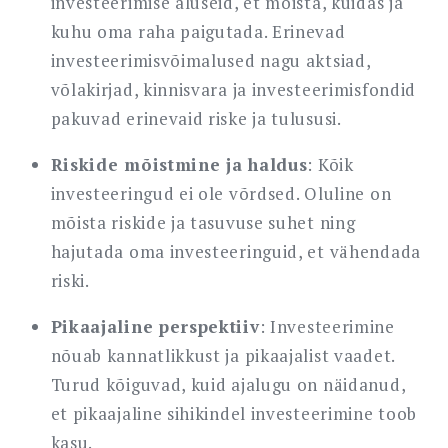
investeerimise aluseid, et mõista, kuidas ja
kuhu oma raha paigutada. Erinevad
investeerimisvõimalused nagu aktsiad,
võlakirjad, kinnisvara ja investeerimisfondid
pakuvad erinevaid riske ja tulususi.
Riskide mõistmine ja haldus
: Kõik
investeeringud ei ole võrdsed. Oluline on
mõista riskide ja tasuvuse suhet ning
hajutada oma investeeringuid, et vähendada
riski.
Pikaajaline perspektiiv
: Investeerimine
nõuab kannatlikkust ja pikaajalist vaadet.
Turud kõiguvad, kuid ajalugu on näidanud,
et pikaajaline sihikindel investeerimine toob
kasu.