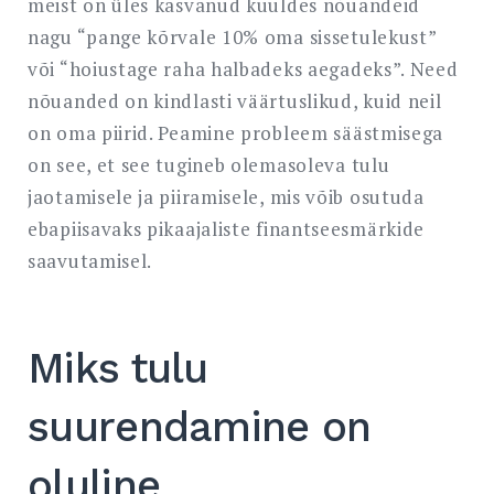
meist on üles kasvanud kuuldes nõuandeid
nagu “pange kõrvale 10% oma sissetulekust”
või “hoiustage raha halbadeks aegadeks”. Need
nõuanded on kindlasti väärtuslikud, kuid neil
on oma piirid. Peamine probleem säästmisega
on see, et see tugineb olemasoleva tulu
jaotamisele ja piiramisele, mis võib osutuda
ebapiisavaks pikaajaliste finantseesmärkide
saavutamisel.
Miks tulu
suurendamine on
oluline