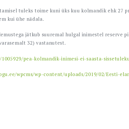
tamisel tuleks toime kuni üks kuu kolmandik ehk 27 pr
em kui ühe nädala.
lemustega jätkub suuremal hulgal inimestel reserve p
varasemalt 32) vastanutest.
e/1005929/pea-kolmandik-inimesi-ei-saasta-sissetulek
kogu.ee/wpcms/wp-content/uploads/2019/02/Eesti-elan