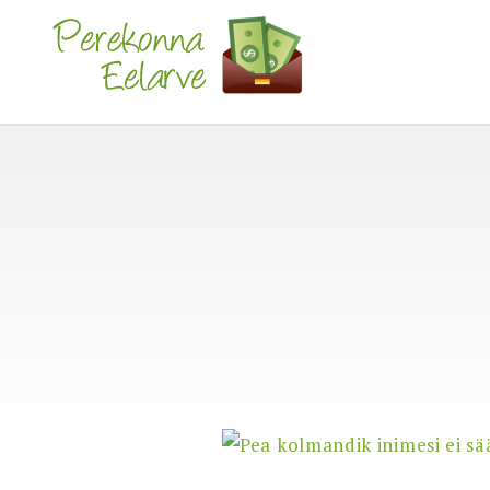
Skip
to
Perekonna Eelarve
content