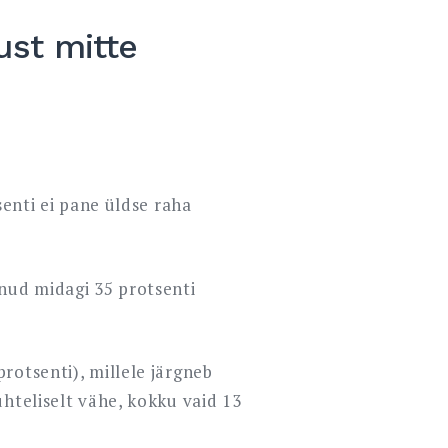
ust mitte
senti ei pane üldse raha
tnud midagi 35 protsenti
rotsenti), millele järgneb
hteliselt vähe, kokku vaid 13