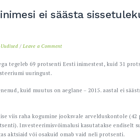
nimesi ei säästa sissetulek
on
n
Uudised
Leave a Comment
Pea
kolmandik
ega tegeleb 69 protsenti Eesti inimestest, kuid 31 prot
inimesi
steeriumi uuringust.
ei
säästa
enenud, kuid muutus on aeglane – 2015. aastal ei sääs
sissetulekust
mitte
midagi
se viis raha kogumine jooksvale arvelduskontole (42 p
senti). Investeerimisvõimalusi kasutatakse endiselt su
as aktsiaid või osakuid omab vaid neli protsenti.