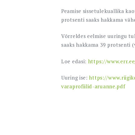
Peamise sissetulekuallika kao
protsenti saaks hakkama väh
Võrreldes eelmise uuringu tu
saaks hakkama 39 protsenti (
Loe edasi:
https://www.err.e
Uuring ise:
https://www.riigi
varaprofiilid-aruanne.pdf