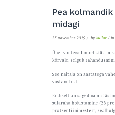
Pea kolmandik i
midagi
23 november 2019
by
kullar
i
Ühel või teisel moel säästmis
kõrvale, selgub rahandusmini
See näitaja on aastatega väh
vastanutest.
Endiselt on sagedasim säästmi
sularaha hoiustamine (28 prot
protsenti inimestest, sealhulg