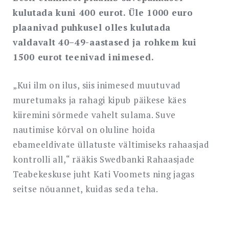
hoida?
kulutada kuni 400 eurot. Üle 1000 euro
plaanivad puhkusel olles kulutada
valdavalt 40–49-aastased ja rohkem kui
1500 eurot teenivad inimesed.
„Kui ilm on ilus, siis inimesed muutuvad
muretumaks ja rahagi kipub päikese käes
kiiremini sõrmede vahelt sulama. Suve
nautimise kõrval on oluline hoida
ebameeldivate üllatuste vältimiseks rahaasjad
kontrolli all,“ rääkis Swedbanki Rahaasjade
Teabekeskuse juht Kati Voomets ning jagas
seitse nõuannet, kuidas seda teha.