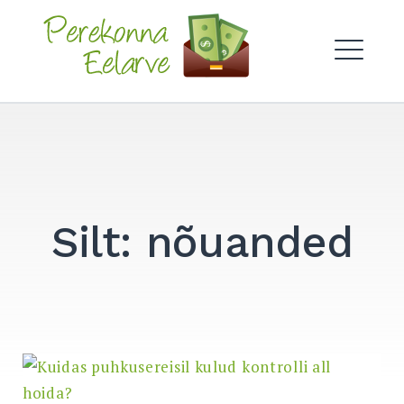
Skip
to
Perekonna Eelarve
content
ME
Silt:
nõuanded
Search
for:
SEARCH