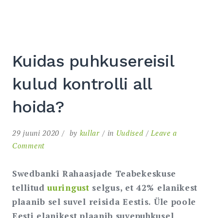
Kuidas puhkusereisil
kulud kontrolli all
hoida?
29 juuni 2020
by
kullar
in
Uudised
Leave a
on
Comment
Kuidas
puhkusereisil
Swedbanki Rahaasjade Teabekeskuse
kulud
tellitud
uuringust
selgus, et 42% elanikest
kontrolli
plaanib sel suvel reisida Eestis. Üle poole
all
Eesti elanikest plaanib suvepuhkusel